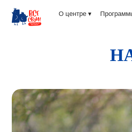
О центре ▾
Программ
Н