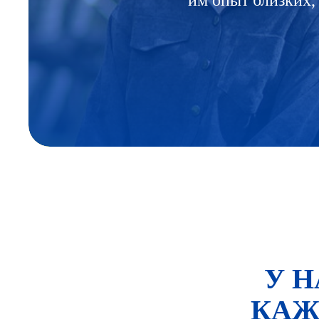
им опыт близких,
У 
КАЖ